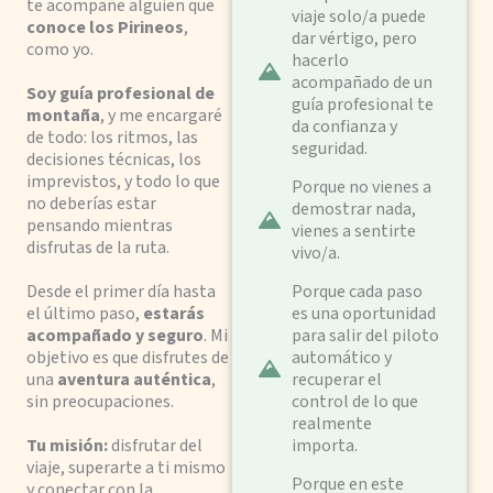
te acompañe alguien que
viaje solo/a puede
conoce los Pirineos
,
dar vértigo, pero
como yo.
hacerlo
acompañado de un
Soy guía profesional de
guía profesional te
montaña
, y me encargaré
da confianza y
de todo: los ritmos, las
seguridad.
decisiones técnicas, los
imprevistos, y todo lo que
Porque no vienes a
no deberías estar
demostrar nada,
pensando mientras
vienes a sentirte
disfrutas de la ruta.
vivo/a.
Desde el primer día hasta
Porque cada paso
el último paso,
estarás
es una oportunidad
acompañado y seguro
. Mi
para salir del piloto
objetivo es que disfrutes de
automático y
una
aventura auténtica
,
recuperar el
sin preocupaciones.
control de lo que
realmente
Tu misión:
disfrutar del
importa.
viaje, superarte a ti mismo
Porque en este
y conectar con la