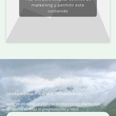
marketing y permitir este
contenido
PIRINEOS FRANCÉS
La ruta del viaje: 7 días en el Pirineo Francés
Nota: te daremos un PDF con la información mucho más
detallada de toda la programación y rutas.