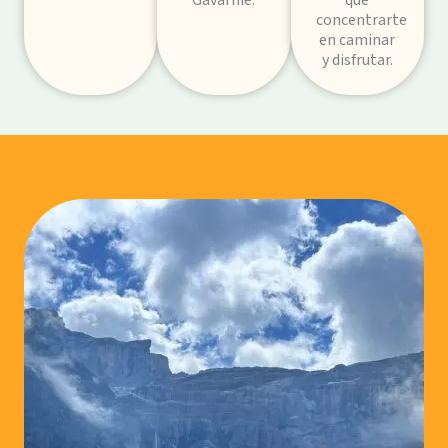
Gavarnie.
que
concentrarte
en caminar
y disfrutar.