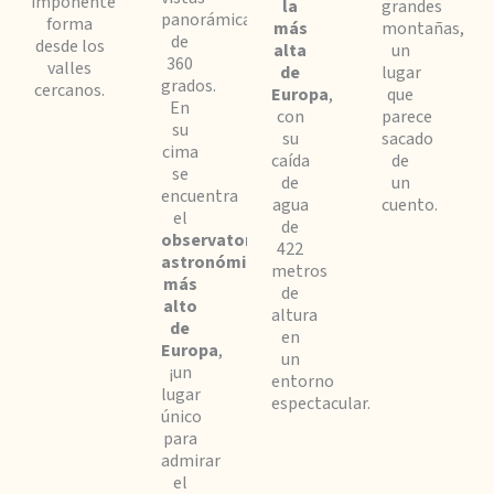
imponente
la
grandes
panorámicas
forma
más
montañas,
de
desde los
alta
un
360
valles
de
lugar
grados.
cercanos.
Europa
,
que
En
con
parece
su
su
sacado
cima
caída
de
se
de
un
encuentra
agua
cuento.
el
de
observatorio
422
astronómico
metros
más
de
alto
altura
de
en
Europa
,
un
¡un
entorno
lugar
espectacular.
único
para
admirar
el