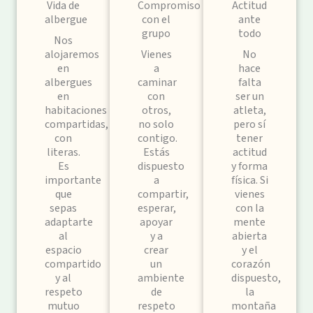
Vida de
Compromiso
Actitud
albergue
con el
ante
grupo
todo
Nos
alojaremos
Vienes
No
en
a
hace
albergues
caminar
falta
en
con
ser un
habitaciones
otros,
atleta,
compartidas,
no solo
pero sí
con
contigo.
tener
literas.
Estás
actitud
Es
dispuesto
y forma
importante
a
física. Si
que
compartir,
vienes
sepas
esperar,
con la
adaptarte
apoyar
mente
al
y a
abierta
espacio
crear
y el
compartido
un
corazón
y al
ambiente
dispuesto,
respeto
de
la
mutuo
respeto
montaña