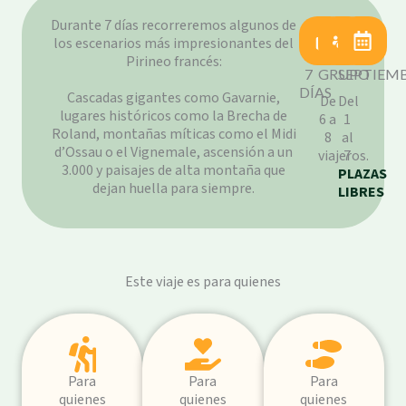
Durante 7 días recorreremos algunos de
los escenarios más impresionantes del
Pirineo francés:
7
GRUPO
SEPTIEM
DÍAS
Cascadas gigantes como Gavarnie,
De
Del
lugares históricos como la Brecha de
6 a
1
Roland, montañas míticas como el Midi
8
al
d’Ossau o el Vignemale, ascensión a un
viajeros.
7
3.000 y paisajes de alta montaña que
PLAZAS
dejan huella para siempre.
LIBRES
Este viaje es para quienes
Para
Para
Para
quienes
quienes
quienes