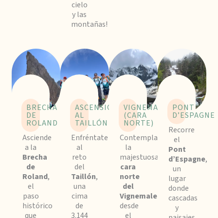
cielo
y las
montañas!
BRECHA
ASCENSIÓN
VIGNEMALE
PONT
DE
AL
(CARA
D’ESPAGNE
ROLAND
TAILLÓN
NORTE)
Recorre
Asciende
Enfréntate
Contempla
el
a la
al
la
Pont
Brecha
reto
majestuosa
d’Espagne
,
de
del
cara
un
Roland
,
Taillón
,
norte
lugar
el
una
del
donde
paso
cima
Vignemale
cascadas
histórico
de
desde
y
que
3.144
el
paisajes