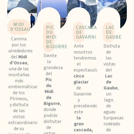
MIDI
PIC
CASCADA
LAC
D'OSSAU
DU
DE
DE
MIDI
GAVARNIE
GAUBE
Camina
DE
por los
Ante
Disfruta
BIGORRE
alrededores
nosotros
de
Siente
del
Midi
tendremos
las
la
d’Ossau
,
el
vistas
grandeza
una de las
espectacular
del
del
montañas
circo
Lac
Pic
más
glaciar
de
du
emblemáticas
de
Gaube
,
Midi
de los
Gavarnie
un
de
Pirineos,
y
lago
Bigorre
,
y disfruta
presidiendo
de
donde
de las
este
aguas
podrás
vistas
la
turquesas
disfrutar
extraordinarias
gran
rodeado
de
de su
cascada,
de
vistas