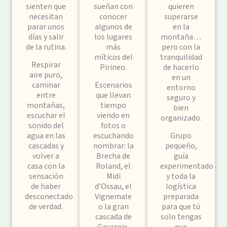
sienten que
sueñan con
quieren
necesitan
conocer
superarse
parar unos
algunos de
en la
días y salir
los lugares
montaña…
de la rutina.
más
pero con la
míticos del
tranquilidad
Respirar
Pirineo.
de hacerlo
aire puro,
en un
caminar
Escenarios
entorno
entre
que llevan
seguro y
montañas,
tiempo
bien
escuchar el
viendo en
organizado.
sonido del
fotos o
agua en las
escuchando
Grupo
cascadas y
nombrar: la
pequeño,
volver a
Brecha de
guía
casa con la
Roland, el
experimentado
sensación
Midi
y toda la
de haber
d’Ossau, el
logística
desconectado
Vignemale
preparada
de verdad.
o la gran
para que tú
cascada de
solo tengas