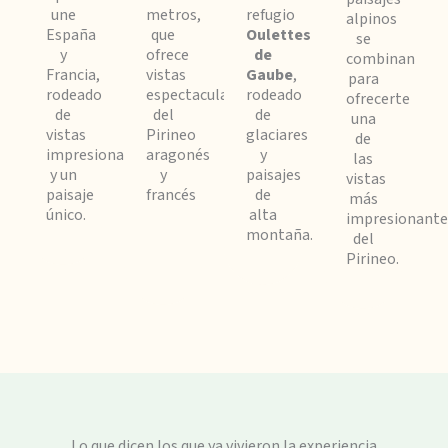
une
metros,
refugio
alpinos
España
que
Oulettes
se
y
ofrece
de
combinan
Francia,
vistas
Gaube
,
para
rodeado
espectaculares
rodeado
ofrecerte
de
del
de
una
vistas
Pirineo
glaciares
de
impresionantes
aragonés
y
las
y un
y
paisajes
vistas
paisaje
francés
de
más
único.
alta
impresionante
montaña.
del
Pirineo.
Lo que dicen los que ya vivieron la experiencia