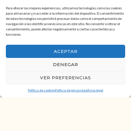
i
e
M
t
todos los niveles de
c
p
e
Para ofrecer las mejores experiencias, utilizamos tecnologías como las cookies
o
habilidad y edades,
o
e
n
para almacenar y/o acceder a la información del dispositivo. El consentimiento
garantizando
r
s
de estas tecnologías nos permitirá procesar datos como el comportamiento de
experiencias seguras y
s
a
navegación o las identificaciones únicas en este sitio. No consentir o retirar el
placenteras.
consentimiento, puede afectar negativamente a ciertas características y
o
j
funciones.
n
e
P
Acepto la
política de
Además puedes incluir tu
a
o
privacidad
guía o excursión en el
s
l
ACEPTAR
alquiler de material para
í
que la experiencia sea
t
ENVIAR
aún más completa.
DENEGAR
i
c
VER PREFERENCIAS
a
Política de cookies
Política de privacidad
Aviso legal
Crampones, piolet, cascos y polainas