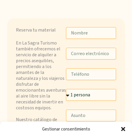
Reserva tu material
N
o
m
En La Sagra Turismo
b
también ofrecemos el
C
r
servicio de alquiler a
o
e
precios asequibles,
r
permitiendo a los
r
T
amantes de la
e
e
naturaleza y los viajeros
o
l
disfrutar de
e
é
emocionantes aventuras
l
N
f
al aire libre sin la
e
ú
o
necesidad de invertir en
c
m
n
costosos equipos.
t
e
o
A
r
r
s
Nuestro catálogo de
ó
o
u
equipos de calidad se
n
d
Gestionar consentimiento
n
adapta a personas de