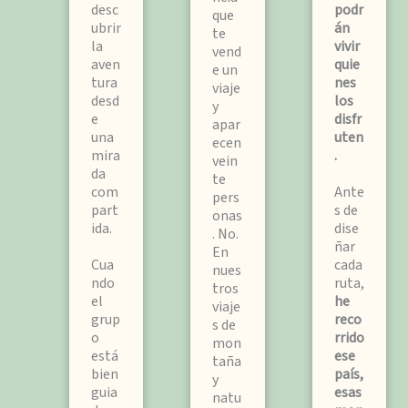
desc
podr
que
ubrir
án
te
la
vivir
vend
aven
quie
e un
tura
nes
viaje
desd
los
y
e
disfr
apar
una
uten
ecen
mira
.
vein
da
te
com
Ante
pers
part
s de
onas
ida.
dise
. No.
ñar
En
Cua
cada
nues
ndo
ruta,
tros
el
he
viaje
grup
reco
s de
o
rrido
mon
está
ese
taña
bien
país,
y
guia
esas
natu