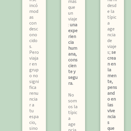
más
incó
desd
que
mod
e la
un
as
típic
viaje
con
a
:
una
desc
age
expe
ono
ncia
rien
cido
de
cia
s.
viaje
hum
Pero
s;
se
ana,
viaja
crea
cons
r en
n en
cien
grup
la
te y
o no
men
segu
signi
te,
ra.
fica
pens
renu
and
No
ncia
o en
som
r a
las
os la
tu
vive
típic
espa
ncia
a
cio,
s
age
sino
que
ncia