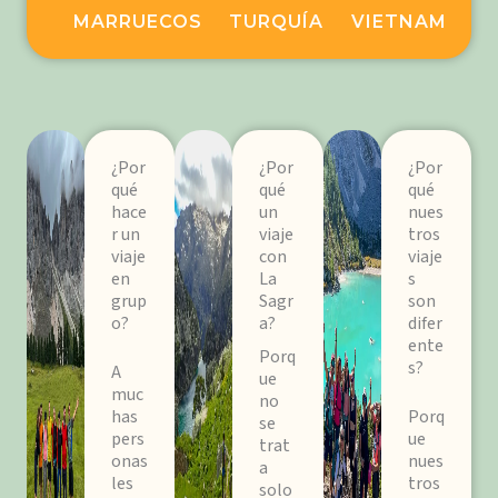
MARRUECOS
TURQUÍA
VIETNAM
¿Por
¿Por
¿Por
qué
qué
qué
hace
un
nues
r un
viaje
tros
viaje
con
viaje
en
La
s
grup
Sagr
son
o?
a?
difer
ente
Porq
s?
A
ue
muc
no
has
Porq
se
pers
ue
trat
onas
nues
a
les
tros
solo