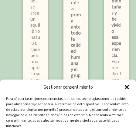
do,
mon
rale
se
taña
za
crea
s y
prim
un
he
a
equil
vivid
ante
ibrio
o
todo
natu
esa
la
ral:
expe
calid
cada
rien
ad
pers
cia.
hum
ona
Eso
ana
apor
me
y el
ta su
da el
grup
ritm
con
o
o, su
oci
Gestionar consentimiento
redu
hist
mie
cido
:
oria
nto
Para ofrecer las mejores experiencias, utilizamos tecnologías como las cookies
no
y su
nece
para almacenar y/o acceder a la información del dispositivo. El consentimiento
más
ener
sari
de estas tecnologías nos permitirá procesar datos como el comportamiento de
de
navegación o las identificaciones únicas en este sitio. No consentir o retirar el
gía.
o
12
consentimiento, puede afectar negativamente a ciertas características y
Surg
para
viaje
funciones.
en
mon
ros,
conv
tar